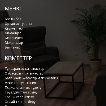
МЕНЮ
Басты бет
Орталық туралы
Қызметтер
Мамандар
Мәселелер
Мақалалар
Байланыс
ҚЫЗМЕТТЕР
Тұлғааралық қатынастар
Отбасылық қатынастар
Бала және жасөспірім психологы
Жеке консультация
Психологиялық түзету
Тәуелділіктен арылу
Тренингтер өткізу
Онлайн кеңес беру