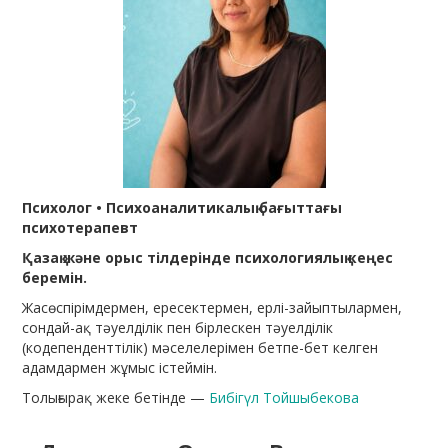
Психолог • Психоаналитикалық бағыттағы
психотерапевт
Қазақ және орыс тілдерінде психологиялық кеңес
беремін.
Жасөспірімдермен, ересектермен, ерлі-зайыптылармен,
сондай-ақ тәуелділік пен бірлескен тәуелділік
(кодепенденттілік) мәселелерімен бетпе-бет келген
адамдармен жұмыс істеймін.
Толығырақ жеке бетінде —
Бибігүл Тойшыбекова