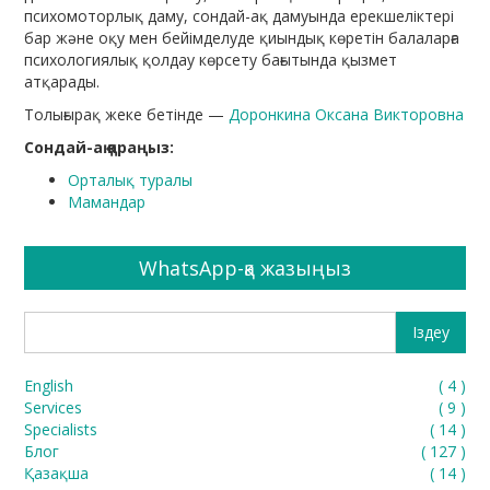
психомоторлық даму, сондай-ақ дамуында ерекшеліктері
бар және оқу мен бейімделуде қиындық көретін балаларға
психологиялық қолдау көрсету бағытында қызмет
атқарады.
Толығырақ жеке бетінде —
Доронкина Оксана Викторовна
Сондай-ақ қараңыз:
Орталық туралы
Мамандар
WhatsApp-қа жазыңыз
English
(
4
)
Services
(
9
)
Specialists
(
14
)
Блог
(
127
)
Қазақша
(
14
)