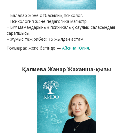
– Балалар және отбасылық психолог.
– Психология және педагогика магистрі.
– БҰҰ мамандарының психикалық саулық саласындағы
сарапшысы.
– Жұмыс тәжірибесі: 15 жылдан астам.
Толығырақ жеке бетінде —
Айсина Юлия
.
Қалиева Жанар Жаханша-қызы