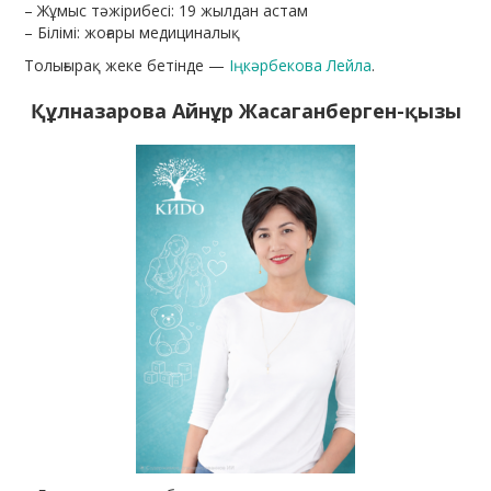
– Жұмыс тәжірибесі: 19 жылдан астам
– Білімі: жоғары медициналық
Толығырақ жеке бетінде —
Іңкәрбекова Лейла
.
Құлназарова Айнұр Жасаганберген-
қызы