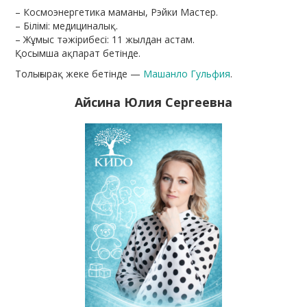
– Космоэнергетика маманы, Рэйки Мастер.
– Білімі: медициналық.
– Жұмыс тәжірибесі: 11 жылдан астам.
Қосымша ақпарат бетінде.
Толығырақ жеке бетінде —
Машанло Гульфия
.
Айсина Юлия Сергеевна