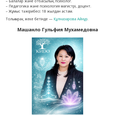
– Балалар және отбасылық психолог.
– Педагогика және психология магистрі, доцент.
– Жұмыс тәжірибесі: 18 жылдан астам.
Толығырақ жеке бетінде —
Құлназарова Айнұр
.
Машанло Гульфия Мухамедовна