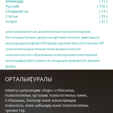
Мамандар
(
11
)
Русский
(
150
)
Специалисты
(
14
)
Статьи
(
33
)
Услуги
(
21
)
алкоголизм
алкоголь
аналитическая психология
аутизм
бессонница
буллинг
депрессия
детский психолог
зависимость
игра
карьера
конфликт
КПТ
кризис
курение
лень
обострение
ОКР
онкология
паника
питание
психоанализ
психолог
психологическое образование
психотерапевт
психотерапия
психотравма
работа
ревность
сепарация
тревожность
тренинг
фобия
ОРТАЛЫҚ ТУРАЛЫ
Алматы қаласындағы «Кидо» отбасылық-
психологиялық орталығы: психологиялық көмек,
отбасылық, балалар және жасөспірімдер
психологы, жеке қабылдау және психологиялық
тренингтер.