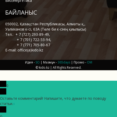
Биоэнергетика
БАЙЛАНЫС
050002, Қазақстан Республикасы, Алматы қ.,
Уәлиханов к-сі, 63А (Төле би к-сінің қиылысы)
Тел.: + 7 (727) 293-89-49,
+ 7 (701) 722-53-94,
+ 7 (771) 705-80-67
E-mail: office(a)kido.kz
Идея -
SO
| Мазмұн -
365days
| Промо -
OM
© kido.kz | All Rights Reserved
.
0
Оставьте комментарий! Напишите, что думаете по поводу
статьи.
x
(
)