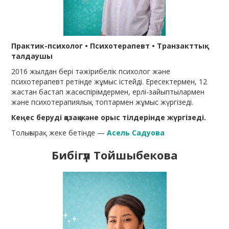
Практик-психолог • Психотерапевт • Транзакттық
талдаушы
2016 жылдан бері тәжірибелік психолог және
психотерапевт ретінде жұмыс істейді. Ересектермен, 12
жастан бастап жасөспірімдермен, ерлі-зайыптылармен
және психотерапиялық топтармен жұмыс жүргізеді.
Кеңес беруді қазақ және орыс тілдерінде жүргізеді.
Толығырақ жеке бетінде —
Асель Садуова
Бибігүл Тойшыбекова