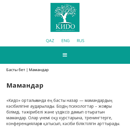
QAZ
ENG
RUS
Басты бет
|
Мамандар
Мамандар
«Кидо» орталығында ең басты назар — мамандардың
кәсібилігіне аударылады. Біздің психологтар – жоғары
білімді, тәжірибелі және үздіксіз дамып отыратын
мамандар. Олар үнемі оқу курстарына, тренингтерге,
конференцияларға қатысып, кәсіби біліктілігін арттырады.