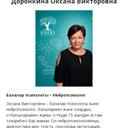
Доронкина Оксана Викторовна
Балалар психологы • Нейропсихолог
Оксана Викторовна – балалар психологы және
нейропсихолог, балалармен және олардың
отбасыларымен жұмыс істеуде 15 жылдан астам
тәжірибесі бар маман. Ол нейропсихологиялық
диагностика мен түзету, сенсорлық интеграция,