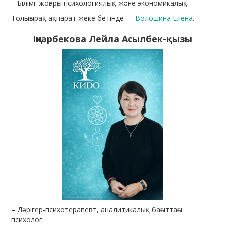
– Білімі: жоғары психологиялық және экономикалық.
Толығырақ ақпарат жеке бетінде —
Волошина Елена
.
Іңкәрбекова Лейла Асылбек-
қызы
– Дәрігер-психотерапевт, аналитикалық бағыттағы
психолог