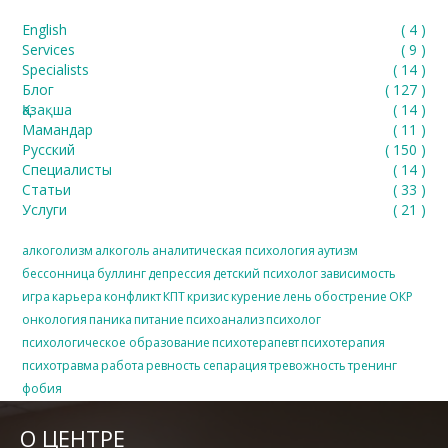
English
(
4
)
Services
(
9
)
Specialists
(
14
)
Блог
(
127
)
Қазақша
(
14
)
Мамандар
(
11
)
Русский
(
150
)
Специалисты
(
14
)
Статьи
(
33
)
Услуги
(
21
)
алкоголизм
алкоголь
аналитическая психология
аутизм
бессонница
буллинг
депрессия
детский психолог
зависимость
игра
карьера
конфликт
КПТ
кризис
курение
лень
обострение
ОКР
онкология
паника
питание
психоанализ
психолог
психологическое образование
психотерапевт
психотерапия
психотравма
работа
ревность
сепарация
тревожность
тренинг
фобия
О ЦЕНТРЕ